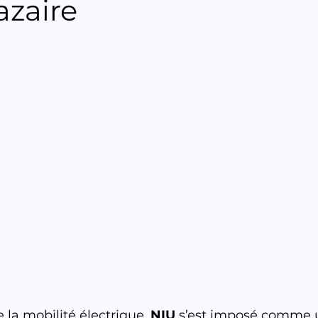
azaire
la mobilité électrique, 
NIU
 s’est imposé comme 