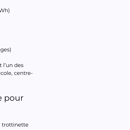
5Wh)
ages)
t l’un des 
école, centre-
e pour 
 trottinette 