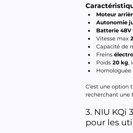
Caractéristiqu
Moteur arriè
Autonomie j
Batterie 48V
Vitesse max 
Capacité de m
Freins 
électr
Poids 
20 kg
,
Homologuée 
C’est une option t
recherchant une t
3. NIU KQi 
pour les ut