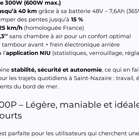
re 300W (600W max.)
usqu’à 40 km
 grâce à sa batterie 48V – 7,6Ah (36
imper des pentes jusqu’à 
15 %
25 km/h
 (homologuée France)
3’’
 sans chambre à air pour un confort optimal
 : tambour avant + frein électronique arrière
 l’
application NIU
 (statistiques, verrouillage, régl
ine 
stabilité, sécurité et autonomie
, ce qui en fai
ur les trajets quotidiens à Saint-Nazaire : travail, 
ments du bord de mer.
100P – Légère, maniable et idéal
courts
est parfaite pour les utilisateurs qui cherchent une