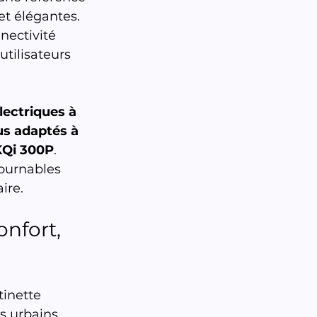
et élégantes. 
nectivité 
tilisateurs 
lectriques à 
us adaptés à 
KQi 300P
.
ournables 
ire.
onfort, 
tinette 
s urbains 