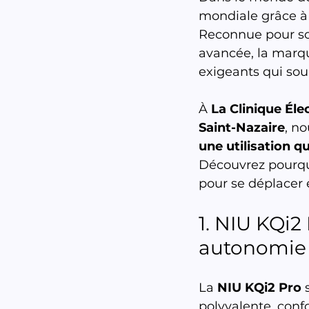
mondiale grâce à s
Reconnue pour son
avancée, la marqu
exigeants qui sou
À 
La Clinique Éle
Saint-Nazaire
, n
une utilisation qu
Découvrez pourquo
pour se déplacer 
1. NIU KQi2 
autonomie 
La 
NIU KQi2 Pro
 
polyvalente, conf