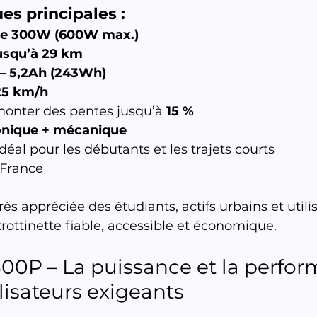
es principales :
re 300W (600W max.)
usqu’à 29 km
 – 5,2Ah (243Wh)
25 km/h
onter des pentes jusqu’à 
15 %
onique + mécanique
 idéal pour les débutants et les trajets courts
France
rès appréciée des étudiants, actifs urbains et utili
rottinette fiable, accessible et économique.
300P – La puissance et la perfo
ilisateurs exigeants