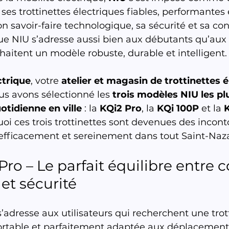
es trottinettes électriques fiables, performantes 
 savoir-faire technologique, sa sécurité et sa con
e NIU s’adresse aussi bien aux débutants qu’aux u
haitent un modèle robuste, durable et intelligent.
ctrique
, votre 
atelier et magasin de trottinettes é
ous avons sélectionné les 
trois modèles NIU les pl
otidienne en ville
 : la 
KQi2 Pro
, la 
KQi 100P
 et la 
i ces trois trottinettes sont devenues des incont
efficacement et sereinement dans tout Saint-Naza
Pro – Le parfait équilibre entre c
et sécurité
s’adresse aux utilisateurs qui recherchent une trot
ortable et parfaitement adaptée aux déplacement