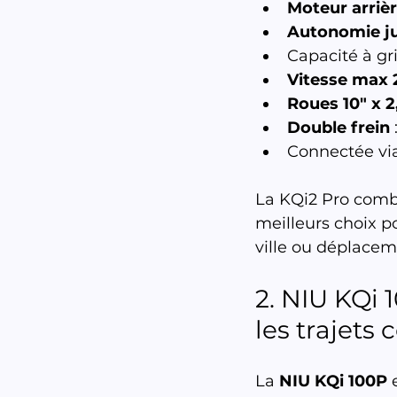
Moteur arriè
Autonomie j
Capacité à gr
Vitesse max 
Roues 10" x 2,
Double frein
Connectée via
La KQi2 Pro comb
meilleurs choix po
ville ou déplace
2. NIU KQi 
les trajets 
La 
NIU KQi 100P
 