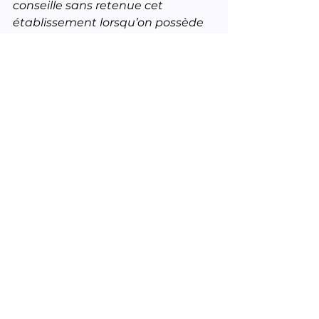
conseille sans retenue cet 
établissement lorsqu’on possède 
une trottinette électrique ou une 
draisienne électrique."
— 
Richard, client satisfait
Voir tout
Posts récents