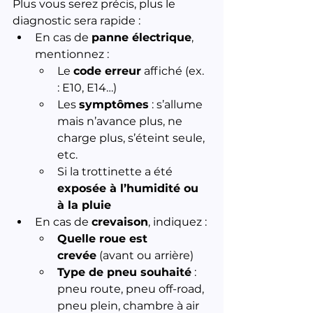
Plus vous serez précis, plus le 
diagnostic sera rapide :
En cas de 
panne électrique
, 
mentionnez :
Le 
code erreur
 affiché (ex. 
: E10, E14…)
Les 
symptômes
 : s’allume 
mais n’avance plus, ne 
charge plus, s’éteint seule, 
etc.
Si la trottinette a été 
exposée à l’humidité ou 
à la pluie
En cas de 
crevaison
, indiquez :
Quelle roue est 
crevée
 (avant ou arrière)
Type de pneu souhaité
 : 
pneu route, pneu off-road, 
pneu plein, chambre à air 