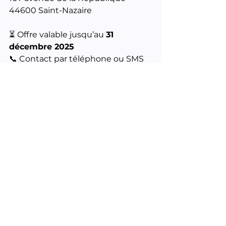
44600 Saint-Nazaire
⏳ Offre valable jusqu’au 
31 
décembre 2025
📞 Contact par téléphone ou SMS
📩 Formulaire de contact 
disponible sur le site
Un beau cadeau à offrir… ou à 
s’offrir ! 🎄✨
Voir tout
Posts récents