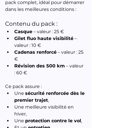
pack complet, idéal pour démarrer 
dans les meilleures conditions :
Contenu du pack :
Casque
 – valeur : 25 €
Gilet fluo haute visibilité
 – 
valeur : 10 €
Cadenas renforcé
 – valeur : 25 
€
Révision des 500 km
 – valeur 
: 60 €
Ce pack assure :
Une 
sécurité renforcée dès le 
premier trajet
,
Une meilleure visibilité en 
hiver,
Une 
protection contre le vol
,
Et un 
entretien 