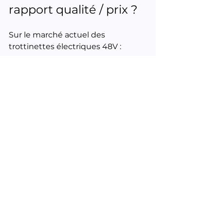
rapport qualité / prix ?
Sur le marché actuel des 
trottinettes électriques 48V :
✔️ Qualité de fabrication 
Minimotors
✔️ Puissance réelle adaptée à la ville
✔️ Autonomie cohérente
✔️ Freinage durable
✔️ Suspension complète
✔️ Étanchéité IPX5
✔️ SAV local disponible
Elle se positionne comme une 
alternative sérieuse aux modèles 
entrée de gamme peu réparables 
vendus en ligne.