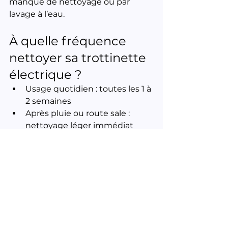
manque de nettoyage ou par 
lavage à l’eau.
À quelle fréquence 
nettoyer sa trottinette 
électrique ?
Usage quotidien : toutes les 1 à 
2 semaines
Après pluie ou route sale : 
nettoyage léger immédiat
Avant une révision ou un 
stockage prolongé
Quand confier le 
nettoyage à un 
professionnel ?