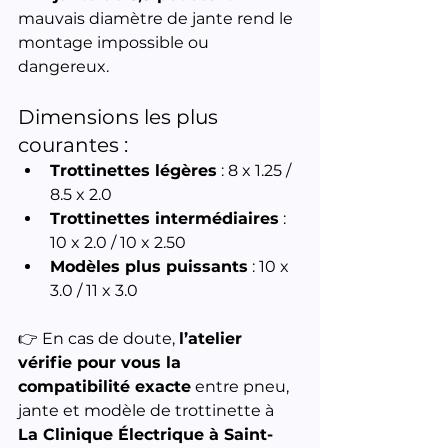
mauvais diamètre de jante rend le 
montage impossible ou 
dangereux.
Dimensions les plus 
courantes :
Trottinettes légères
 : 8 x 1.25 / 
8.5 x 2.0
Trottinettes intermédiaires
 : 
10 x 2.0 / 10 x 2.50
Modèles plus puissants
 : 10 x 
3.0 / 11 x 3.0
👉 En cas de doute, 
l’atelier 
vérifie pour vous la 
compatibilité exacte
 entre pneu, 
jante et modèle de trottinette à 
La Clinique Électrique à Saint-